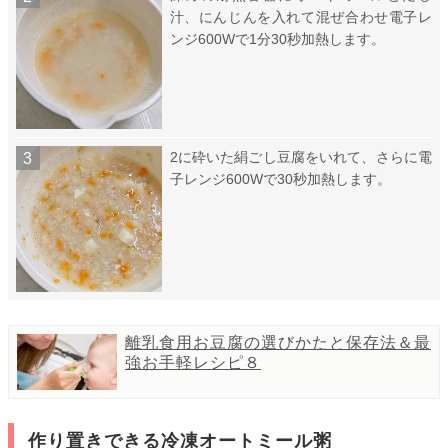
汁、にんじんを入れて混ぜ合わせ電子レ
ンジ600Wで1分30秒加熱します。
2に砕いた絹ごし豆腐をいれて、さらに電
子レンジ600Wで30秒加熱します。
離乳食用お豆腐の選びかたと保存法＆最
強お手軽レシピ８
作り置きできる冷凍オートミール粥