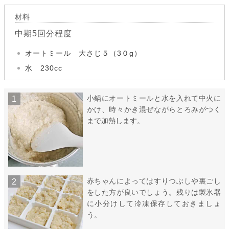
材料
中期5回分程度
オートミール 大さじ５（3０g）
水 230cc
小鍋にオートミールと水を入れて中火に
かけ、時々かき混ぜながらとろみがつく
まで加熱します。
赤ちゃんによってはすりつぶしや裏ごし
をした方が良いでしょう。残りは製氷器
に小分けして冷凍保存しておきましょ
う。