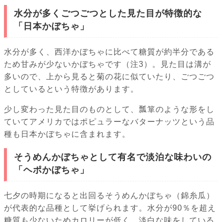
水分が多くごつごつとした見た目が特徴的な
「日本かぼちゃ」
水分が多く、西洋かぼちゃに比べて糖質が約半分である
ため甘みが少ないかぼちゃです（注3）。見た目は溝が
多いので、上から見ると菊の花に似ていたり、ごつごつ
としているという特徴があります。
少し変わった見た目のものとして、瓢箪のような形をし
ていてアメリカではポピュラーなバターナッツという品
種も日本かぼちゃに含まれます。
そうめんかぼちゃとして有名で淡泊な味わいの
「ヘポかぼちゃ」
七夕の時期になると出回るそうめんかぼちゃ（錦糸瓜）
が代表的な品種として挙げられます。水分が90％を超え
糖質も少ないためカロリーが低く、淡白な味をしている