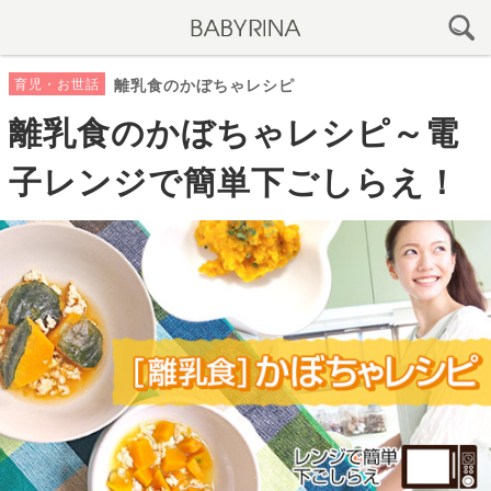
育児・お世話
離乳食のかぼちゃレシピ
離乳食のかぼちゃレシピ～電
子レンジで簡単下ごしらえ！