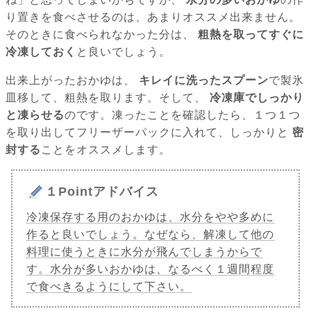
り置きを食べさせるのは、あまりオススメ出来ません。
そのときに食べられなかった分は、
粗熱を取ってすぐに
冷凍しておく
と良いでしょう。
出来上がったおかゆは、
キレイに洗ったスプーン
で製氷
皿移して、粗熱を取ります。そして、
冷凍庫でしっかり
と凍らせる
のです。凍ったことを確認したら、１つ１つ
を取り出してフリーザーパックに入れて、しっかりと
密
封する
ことをオススメします。
１Pointアドバイス
冷凍保存する用のおかゆは、水分をやや多めに
作ると良いでしょう。なぜなら、解凍して他の
料理に使うときに水分が飛んでしまうからで
す。水分が多いおかゆは、なるべく１週間程度
で食べきるようにして下さい。