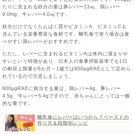
たりに含まれる鉄分の量は豚レバー13㎎、鶏レバー
9.0mg、牛レバー4.0㎎です。
鉄分だけでなくたんぱく質やビタミンA、ビタミンCも
含んでいる栄養豊富な食材です。離乳食で使う場合は食
べやすい鶏レバーがおすすめです。
ただし、レバーに含まれるビタミンAは体内に溜まりや
すいという特徴があり、日本人の食事摂取基準でも1日
の耐容上限量が6か月～1歳では600μgRAEとして定めら
れているので注意しましょう。
600μgRAEに相当する量は、鶏レバー4g、豚レバー
4.5g、牛レバー5.4gですので、赤ちゃんにとっては一般
的な量です。
離乳食にレバーはいつから？ペーストの
作り方＆段階別レシピ