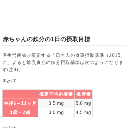
赤ちゃんの鉄分の1日の摂取目標
厚生労働省が策定する「日本人の食事摂取基準（2015）
に」よると離乳食期の鉄分摂取基準は次のようになりま
す(注4)。
男の子
推定平均必要量
推奨量
生後6～11ヶ月
3.5 mg
5.0 mg
1歳～2歳
3.0 mg
4.5 mg
女の子