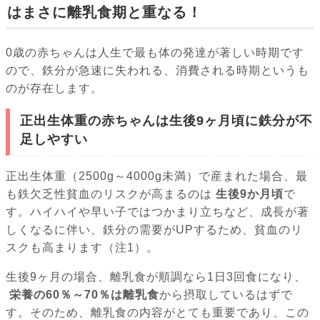
はまさに離乳食期と重なる！
0歳の赤ちゃんは人生で最も体の発達が著しい時期です
ので、鉄分が急速に失われる、消費される時期というも
のが存在します。
正出生体重の赤ちゃんは生後9ヶ月頃に鉄分が不
足しやすい
正出生体重（2500g～4000g未満）で産まれた場合、最
も鉄欠乏性貧血のリスクが高まるのは
生後9か月頃
で
す。ハイハイや早い子ではつかまり立ちなど、成長が著
しくなるに伴い、鉄分の需要がUPするため、貧血のリ
スクも高まります（注1）。
生後9ヶ月の場合、離乳食が順調なら1日3回食になり、
栄養の60％～70％は離乳食
から摂取しているはずで
す。そのため、離乳食の内容がとても重要であり、この