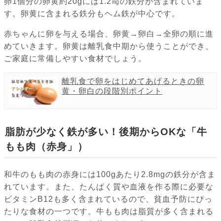
卵1個分の卵黄約20gには1.2㎎の鉄分が含まれていま
す。卵黄に含まれる鉄分もヘム鉄が中心です。
赤ちゃんに卵を与える場合、卵黄→卵白→全卵の順に進
めていきます。卵黄は離乳食中期から使うことができ、
ご家庭に常備しやすい食材でしょう。
離乳食で卵をはじめてあげるときの卵
黄・卵白の段階別ポイント
脂肪が少なく鉄が多い！後期からOKな「牛
もも肉（赤身」）
和牛のもも肉の赤身には100gあたり2.8mgの鉄分が含ま
れています。また、たんぱく質や血液を作る際に必要な
ビタミンB12も多く含まれているので、貧血予防にぴっ
たりな食材の一つです。牛もも肉は脂質が多く含まれる