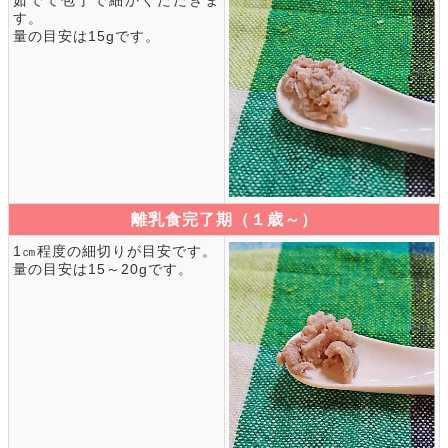
茹でて包丁で細かくたたきま
す。
量の目安は15gです。
離乳食完了期（１歳～）
1㎝程度の細切りが目安です。
量の目安は15～20gです。