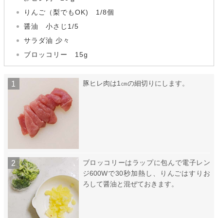
りんご（梨でもOK) 1/8個
醤油 小さじ1/5
サラダ油 少々
ブロッコリー 15g
豚ヒレ肉は1㎝の細切りにします。
ブロッコリーはラップに包んで電子レン
ジ600Wで30秒加熱し、りんごはすりお
ろして醤油と混ぜておきます。