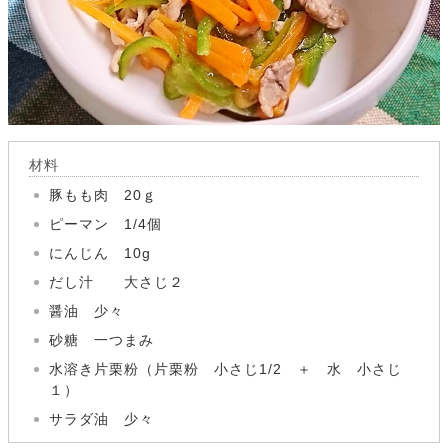
材料
豚もも肉 20ｇ
ピーマン 1/4個
にんじん 10g
だし汁 大さじ２
醤油 少々
砂糖 一つまみ
水溶き片栗粉（片栗粉 小さじ1/2 ＋ 水 小さじ
１）
サラダ油 少々