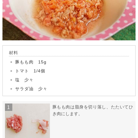
材料
豚もも肉 15g
トマト 1/4個
塩 少々
サラダ油 少々
豚もも肉は脂身を切り落し、たたいてひ
き肉にします。