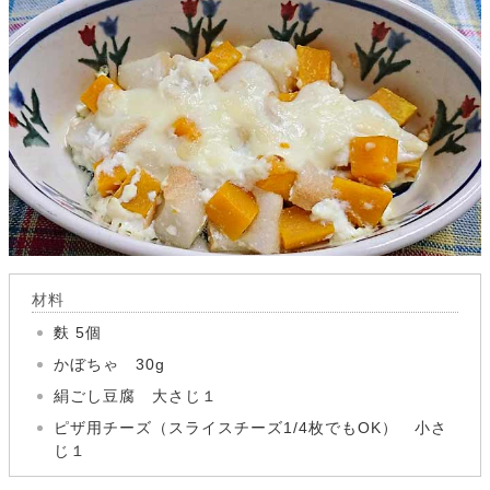
材料
麩 5個
かぼちゃ 30g
絹ごし豆腐 大さじ１
ピザ用チーズ（スライスチーズ1/4枚でもOK） 小さ
じ１