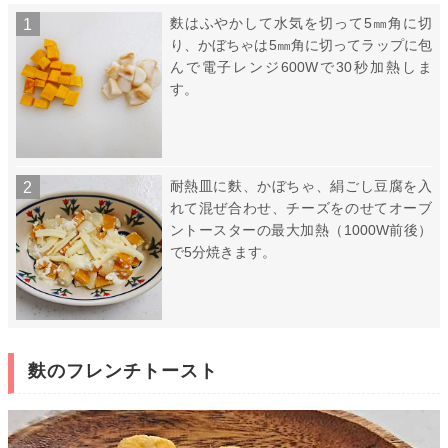
麩はふやかして水気を切って5㎜角に切
り、かぼちゃは5㎜角に切ってラップに包
んで電子レンジ600Wで30秒加熱しま
す。
耐熱皿に麩、かぼちゃ、絹ごし豆腐を入
れて混ぜ合わせ、チーズをのせてオーブ
ントースターの最大加熱（1000W前後）
で5分焼きます。
麩のフレンチトースト