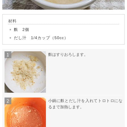
材料
麩 2個
だし汁 1/4カップ（50cc）
麩はすりおろします。
小鍋に麩とだし汁を入れてトロトロにな
るまで加熱します。