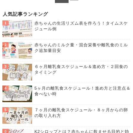
人気記事ランキング
赤ちゃんの生活リズム表を作ろう！タイムスケ
ジュール例
赤ちゃんのミルク量・混合栄養や離乳食のミル
ク追加量目安
６ヶ月離乳食スケジュール＆進め方・２回食の
タイミング
5ヶ月の離乳食スケジュール！進め方と注意点＆
食べない時
７ヶ月の離乳食スケジュール・８ヶ月からの卵
の取り入れ方
K2シロップとは？赤ちゃんに飲ませる目的と効