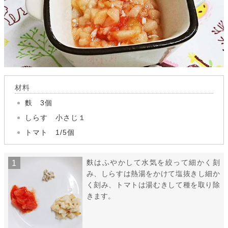
材料
麩 3個
しらす 小さじ１
トマト 1/5個
麩はふやかして水気を絞って細かく刻
み、しらすは熱湯をかけて塩抜きし細か
く刻み、トマトは湯むきして種を取り除
きます。