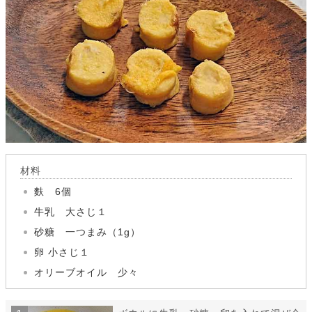
材料
麩 6個
牛乳 大さじ１
砂糖 一つまみ（1g）
卵 小さじ１
オリーブオイル 少々