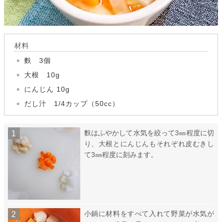
材料
麩 3個
大根 10g
にんじん 10g
だし汁 1/4カップ（50cc）
麩はふやかして水気を絞って3㎜程度に切
り、大根とにんじんもそれぞれ皮むきし
て3㎜程度に刻みます。
小鍋に材料をすべて入れて野菜が水気が