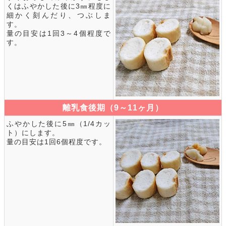
くはふやかした後に3㎜程度に
細かく刻んだり、つぶしま
す。
量の目安は1回3～4個程度で
す。
離乳食後期（9～11ヶ月）
ふやかした後に5㎜（1/4カッ
ト）にします。
量の目安は1回6個程度です。