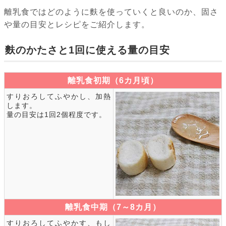
離乳食ではどのように麩を使っていくと良いのか、固さ
や量の目安とレシピをご紹介します。
麩のかたさと1回に使える量の目安
離乳食初期（6カ月頃）
すりおろしてふやかし、加熱
します。
量の目安は1回2個程度です。
離乳食中期（7～8カ月）
すりおろしてふやかす、もし