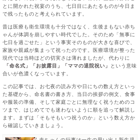
とに開かれた祝宴のうち、七日目にあたるものが今日ま
で残ったものと考えられています。
昔は医療も衛生環境も十分ではなく、生後まもない赤ち
ゃんが体調を崩しやすい時代でした。そのため「無事に
七日を過ごせた」という事実そのものが大きな喜びで、
家族や親戚が集まって祝ったのです。医療環境が整った
現代では当時ほどの切実さは薄れましたが、代わりに
「命名式」「お披露目」「ママの退院祝い」
という意味
合いが色濃くなっています。
この記事では、お七夜の読み方や日にちの数え方といっ
た基礎から、命名書の書き方、当日の挨拶の例文、食事
や服装の準備、そして家庭ごとに無理なく祝うためのコ
ツまで、はじめてでも迷わないように順を追って解説し
ます。まずは「そもそもいつ祝うのか」という数え方か
ら確認していきましょう。
赤ちゃんの行事は一生の思い出！新生児