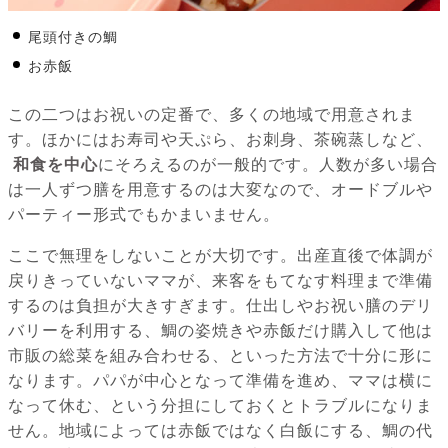
尾頭付きの鯛
お赤飯
この二つはお祝いの定番で、多くの地域で用意されま
す。ほかにはお寿司や天ぷら、お刺身、茶碗蒸しなど、
和食を中心
にそろえるのが一般的です。人数が多い場合
は一人ずつ膳を用意するのは大変なので、オードブルや
パーティー形式でもかまいません。
ここで無理をしないことが大切です。出産直後で体調が
戻りきっていないママが、来客をもてなす料理まで準備
するのは負担が大きすぎます。仕出しやお祝い膳のデリ
バリーを利用する、鯛の姿焼きや赤飯だけ購入して他は
市販の総菜を組み合わせる、といった方法で十分に形に
なります。パパが中心となって準備を進め、ママは横に
なって休む、という分担にしておくとトラブルになりま
せん。地域によっては赤飯ではなく白飯にする、鯛の代