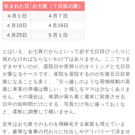
生まれた日
お七夜（７日目の夜）
４月１日
４月７日
４月10日
４月16日
４月25日
５月１日
とはいえ、お七夜だからといって必ず七日目ぴったりに
祝わなければならないわけではありません。ここでつま
ずきやすいのが、退院日や里帰りのタイミングと七日目
が重なるケースです。産院を退院するのが生後五日目前
後になることも多く、「引っ越しのような荷物移動の直
後に来客の準備は難しい」と感じるママは少なくありま
せん。その場合は、体調が落ち着く週末に前後させる、
日中の短時間だけにする、写真だけ先に撮っておくな
ど、柔軟に調整して構いません。
近年はお七夜そのものを簡略化する家庭も増えていま
す。豪華な食事の代わりに仕出しやデリバリーで済ませ