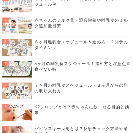
ジュール例
赤ちゃんのミルク量・混合栄養や離乳食のミル
ク追加量目安
６ヶ月離乳食スケジュール＆進め方・２回食の
タイミング
5ヶ月の離乳食スケジュール！進め方と注意点＆
食べない時
７ヶ月の離乳食スケジュール・８ヶ月からの卵
の取り入れ方
K2シロップとは？赤ちゃんに飲ませる目的と効
果
バビンスキー反射とは？反射チェック方法や消