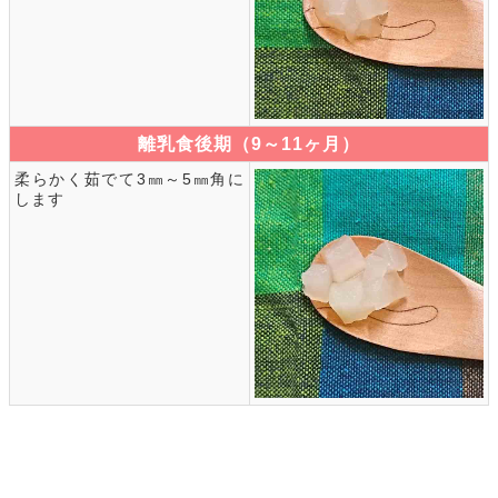
離乳食後期（9～11ヶ月）
柔らかく茹でて3㎜～5㎜角に
します