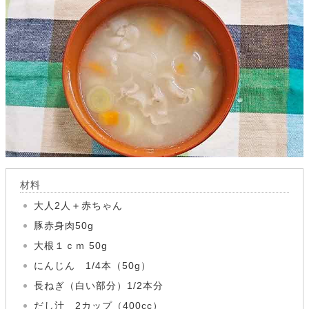
材料
大人2人＋赤ちゃん
豚赤身肉50g
大根１ｃｍ 50g
にんじん 1/4本（50g）
長ねぎ（白い部分）1/2本分
だし汁 2カップ（400cc）