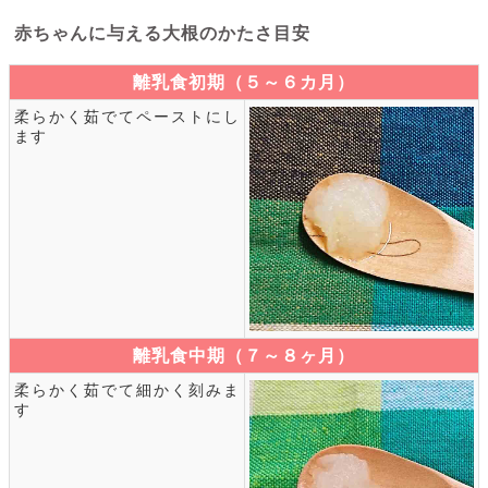
赤ちゃんに与える大根のかたさ目安
離乳食初期（５～６カ月）
柔らかく茹でてペーストにし
ます
離乳食中期（７～８ヶ月）
柔らかく茹でて細かく刻みま
す