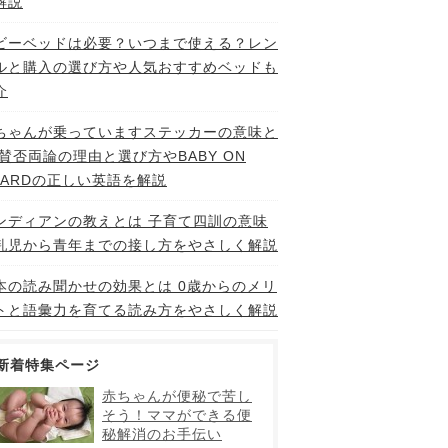
解説
ビーベッドは必要？いつまで使える？レン
ルと購入の選び方や人気おすすめベッドも
介
ちゃんが乗っていますステッカーの意味と
 賛否両論の理由と選び方やBABY ON
OARDの正しい英語を解説
ンディアンの教えとは 子育て四訓の意味
乳児から青年までの接し方をやさしく解説
本の読み聞かせの効果とは 0歳からのメリ
トと語彙力を育てる読み方をやさしく解説
新着特集ページ
赤ちゃんが便秘で苦し
そう！ママができる便
秘解消のお手伝い