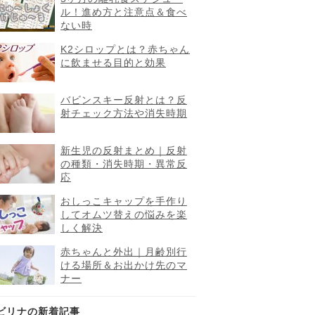
ル！進め方と注意点＆食べ
ない時
K2シロップとは？赤ちゃん
に飲ませる目的と効果
バビンスキー反射とは？反
射チェック方法や消失時期
新生児の反射まとめ｜反射
の種類・消失時期・異常反
応
おしっこキャップを手作り
してオムツ替えの悩みを楽
しく解決
赤ちゃんと外出｜月齢別行
ける場所＆お出かけ先のマ
ナー
ビリナの新着記事