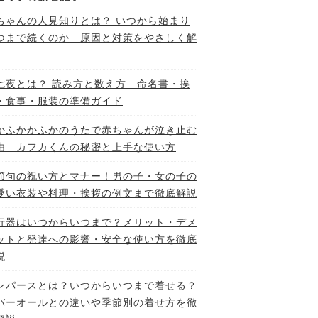
ちゃんの人見知りとは？ いつから始まり
つまで続くのか 原因と対策をやさしく解
七夜とは？ 読み方と数え方 命名書・挨
・食事・服装の準備ガイド
かふかかふかのうたで赤ちゃんが泣き止む
由 カフカくんの秘密と上手な使い方
節句の祝い方とマナー！男の子・女の子の
愛い衣装や料理・挨拶の例文まで徹底解説
行器はいつからいつまで？メリット・デメ
ットと発達への影響・安全な使い方を徹底
説
ンパースとは？いつからいつまで着せる？
バーオールとの違いや季節別の着せ方を徹