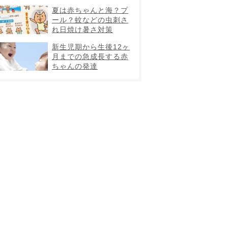
夏は赤ちゃんと海？プ
ール？蚊などの虫刺さ
れ日焼け暑さ対策
新生児期から生後12ヶ
月までの急成長する赤
ちゃんの発達