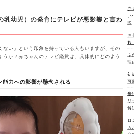
赤
い
月の乳幼児）の発育にテレビが悪影響と言わ
説
お
拶
くない」という印象を持っている人もいますが、その
ふ
ょうか？赤ちゃんのテレビ鑑賞は、具体的にどのよう
理
初
ン能力への影響が懸念される
可
歩
リ
解
ロ
カ