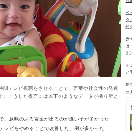
底
ベ
タ
紹
赤
は
B
イ
と
絵
時間テレビ視聴をさせることで、言葉や社会性の発達
ッ
す。こうした提言には以下のようなデータが拠り所と
で、意味のある言葉が出るのが遅い子が多かった
テレビをやめることで改善した」例が多かった