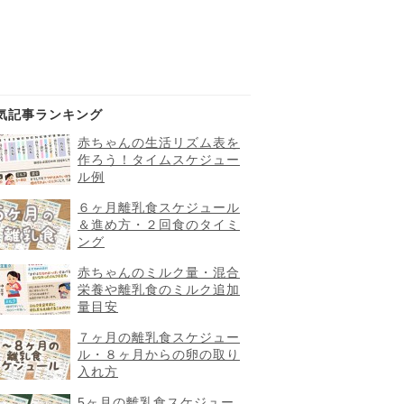
気記事ランキング
赤ちゃんの生活リズム表を
作ろう！タイムスケジュー
ル例
６ヶ月離乳食スケジュール
＆進め方・２回食のタイミ
ング
赤ちゃんのミルク量・混合
栄養や離乳食のミルク追加
量目安
７ヶ月の離乳食スケジュー
ル・８ヶ月からの卵の取り
入れ方
5ヶ月の離乳食スケジュー