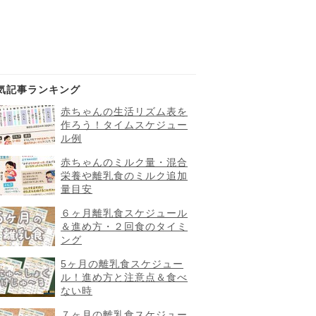
気記事ランキング
赤ちゃんの生活リズム表を
作ろう！タイムスケジュー
ル例
赤ちゃんのミルク量・混合
栄養や離乳食のミルク追加
量目安
６ヶ月離乳食スケジュール
＆進め方・２回食のタイミ
ング
5ヶ月の離乳食スケジュー
ル！進め方と注意点＆食べ
ない時
７ヶ月の離乳食スケジュー