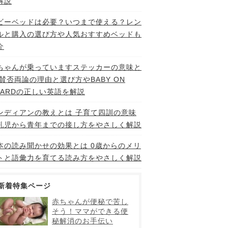
解説
ビーベッドは必要？いつまで使える？レン
ルと購入の選び方や人気おすすめベッドも
介
ちゃんが乗っていますステッカーの意味と
 賛否両論の理由と選び方やBABY ON
OARDの正しい英語を解説
ンディアンの教えとは 子育て四訓の意味
乳児から青年までの接し方をやさしく解説
本の読み聞かせの効果とは 0歳からのメリ
トと語彙力を育てる読み方をやさしく解説
新着特集ページ
赤ちゃんが便秘で苦し
そう！ママができる便
秘解消のお手伝い