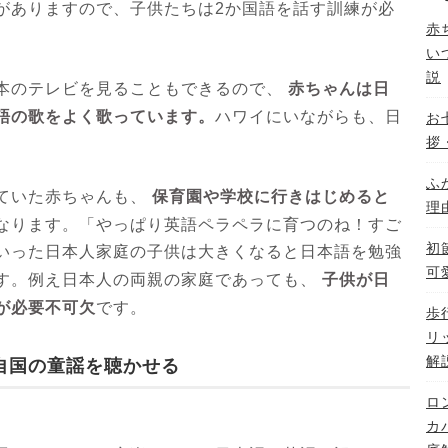
がありますので、子供たちは2か国語を話す訓練が必
赤
い
説
赤ちゃんは日
本のテレビを見ることもできるので、
語の歌をよく歌っています。
ハワイにいながらも、日
お
拶
ふ
保育園や学校に行きはじめると
ていた赤ちゃんも、
理
なります。「やっぱり英語ペラペラに育つのね！すご
初
いった日本人家庭の子供は大きくなると日本語を勉強
可
子供が日
す。例え日本人の両親の家庭であっても、
が必要不可欠
です。
歩
リ
解
自国の童謡を聴かせる
ロ
カ