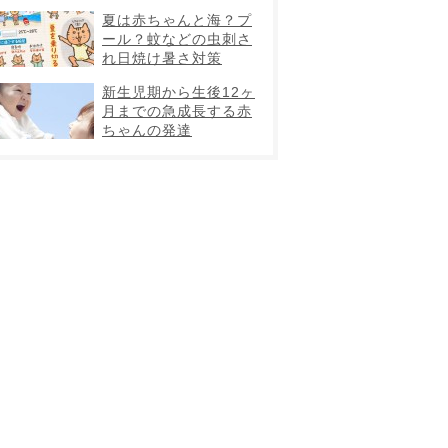
夏は赤ちゃんと海？プ
ール？蚊などの虫刺さ
れ日焼け暑さ対策
新生児期から生後12ヶ
月までの急成長する赤
ちゃんの発達