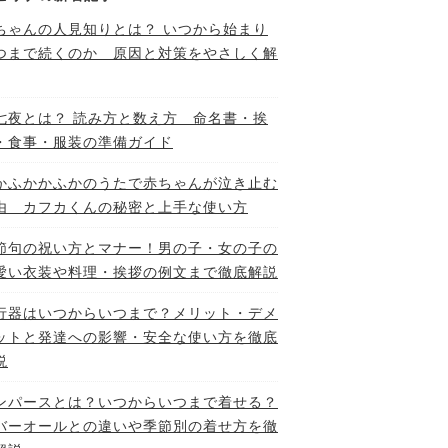
ちゃんの人見知りとは？ いつから始まり
つまで続くのか 原因と対策をやさしく解
七夜とは？ 読み方と数え方 命名書・挨
・食事・服装の準備ガイド
かふかかふかのうたで赤ちゃんが泣き止む
由 カフカくんの秘密と上手な使い方
節句の祝い方とマナー！男の子・女の子の
愛い衣装や料理・挨拶の例文まで徹底解説
行器はいつからいつまで？メリット・デメ
ットと発達への影響・安全な使い方を徹底
説
ンパースとは？いつからいつまで着せる？
バーオールとの違いや季節別の着せ方を徹