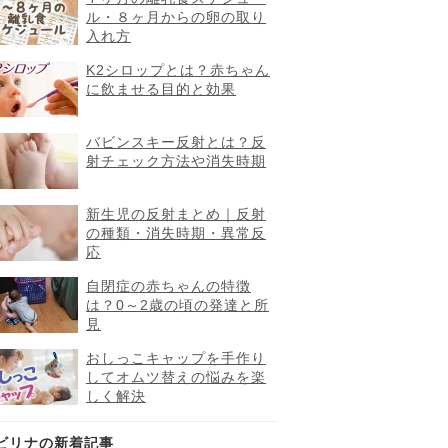
ル・８ヶ月からの卵の取り
入れ方
K2シロップとは？赤ちゃん
に飲ませる目的と効果
バビンスキー反射とは？反
射チェック方法や消失時期
新生児の反射まとめ｜反射
の種類・消失時期・異常反
応
自閉症の赤ちゃんの特徴
は？0～2歳の頃の発達と所
見
おしっこキャップを手作り
してオムツ替えの悩みを楽
しく解決
ビリナの新着記事