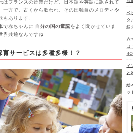
底
元はフランスの音楽だけど、日本語や英語に訳されて
。一方で、古くから歌われ、その国独自のメロディや
ベ
歌もあります。
タ
自分の国の童謡
車で赤ちゃんに
をよく聞かせていま
紹
世界共通なんですね！
赤
は
保育サービスは多種多様！？
B
イ
と
絵
ッ