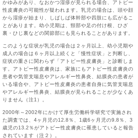
かゆみがあり、なおかつ湿疹が見られる場合、アトピー
性皮膚炎の可能性が疑われます。乳児の場合は、頭や顔
から湿疹が始まり、しばしば体幹部や四肢にも広がるこ
とがあります。幼小児期は、頸部や足の付け根、ひざ
裏・ひじ裏などの関節部にも見られることがあります。
このような症状が乳児の場合は２ヶ月以上、幼小児期や
成人の場合は６ヶ月以上続くと「慢性症状」と判断し、
症状の重さに関わらず「アトピー性皮膚炎」と診断しま
す。アトピー性皮膚炎は、家族にもアトピー性皮膚炎の
患者や気管支喘息やアレルギー性鼻炎、結膜炎の患者が
いる場合や、アトピー性皮膚炎の患者自身に気管支喘息
やアレルギー性鼻炎、結膜炎が見られることが少なくあ
りません（注1）。
2000年～2002年にかけて厚生労働科学研究で実施され
た調査では、4ヶ月児の12.8％、1歳6ヶ月児の9.8％、3
歳児の13.2％がアトピー性皮膚炎に罹患していると報告
されています（注２）。