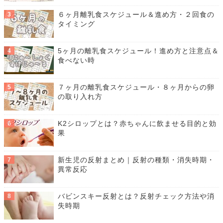
６ヶ月離乳食スケジュール＆進め方・２回食の
タイミング
5ヶ月の離乳食スケジュール！進め方と注意点＆
食べない時
７ヶ月の離乳食スケジュール・８ヶ月からの卵
の取り入れ方
K2シロップとは？赤ちゃんに飲ませる目的と効
果
新生児の反射まとめ｜反射の種類・消失時期・
異常反応
バビンスキー反射とは？反射チェック方法や消
失時期