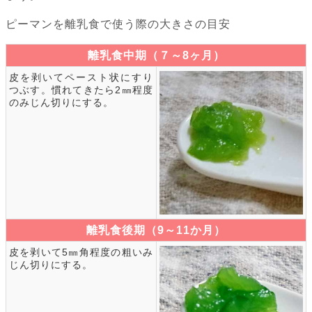
ピーマンを離乳食で使う際の大きさの目安
離乳食中期（７～8ヶ月）
皮を剥いてペースト状にすり
つぶす。慣れてきたら2㎜程度
のみじん切りにする。
離乳食後期（9～11か月）
皮を剥いて5㎜角程度の粗いみ
じん切りにする。