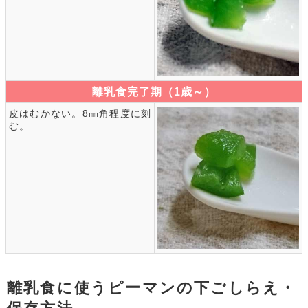
離乳食完了期（1歳～）
皮はむかない。8㎜角程度に刻
む。
離乳食に使うピーマンの下ごしらえ・