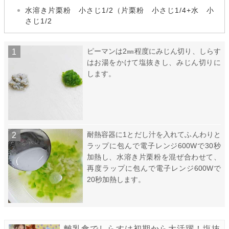
水溶き片栗粉 小さじ1/2（片栗粉 小さじ1/4+水 小
さじ1/2
ピーマンは2㎜程度にみじん切り、しらす
はお湯をかけて塩抜きし、みじん切りに
します。
耐熱容器に1とだし汁を入れてふんわりと
ラップに包んで電子レンジ600Wで30秒
加熱し、水溶き片栗粉を混ぜ合わせて、
再度ラップに包んで電子レンジ600Wで
20秒加熱します。
離乳食でしらすは初期から大活躍！塩抜