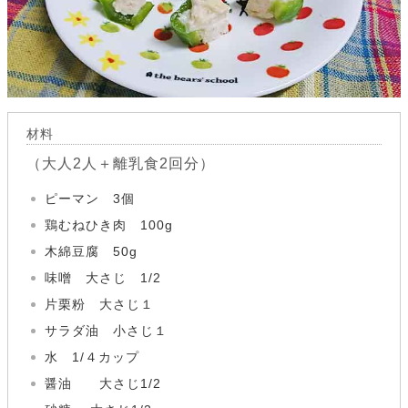
材料
（大人2人＋離乳食2回分）
ピーマン 3個
鶏むねひき肉 100g
木綿豆腐 50g
味噌 大さじ 1/2
片栗粉 大さじ１
サラダ油 小さじ１
水 1/４カップ
醤油 大さじ1/2