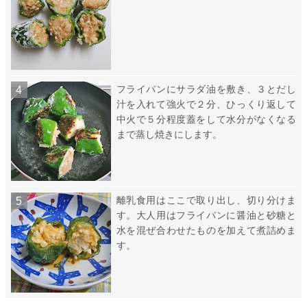
フライパンにサラダ油を敷き、３とだし
汁を入れて強火で２分、ひっくり返して
中火で５分程度蓋をして水分がなくなる
まで蒸し焼きにします。
離乳食用はここで取り出し、切り分けま
す。大人用はフライパンに醤油と砂糖と
水を混ぜ合わせたものを加えて煮詰めま
す。