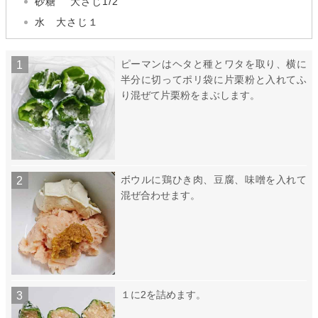
砂糖 大さじ1/2
水 大さじ１
ピーマンはヘタと種とワタを取り、横に
半分に切ってポリ袋に片栗粉と入れてふ
り混ぜて片栗粉をまぶします。
ボウルに鶏ひき肉、豆腐、味噌を入れて
混ぜ合わせます。
１に2を詰めます。