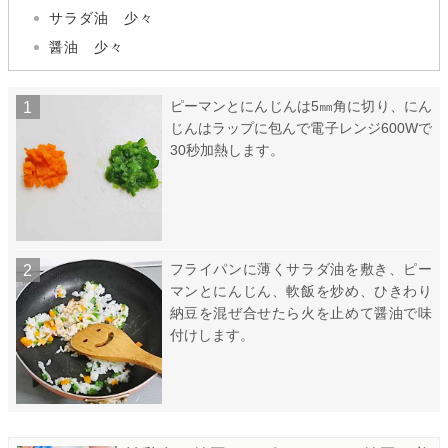
サラダ油 少々
醤油 少々
ピーマンとにんじんは5㎜角に切り、にん
じんはラップに包んで電子レンジ600Wで
30秒加熱します。
フライパンに薄くサラダ油を敷き、ピー
マンとにんじん、軟飯を炒め、ひきわり
納豆を混ぜ合せたら火を止めて醤油で味
付けします。