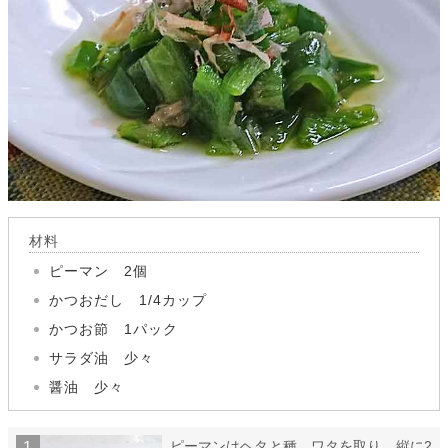
材料
ピーマン 2個
かつおだし 1/4カップ
かつお節 1パック
サラダ油 少々
醤油 少々
ピーマンはヘタと種、ワタを取り、縦に2