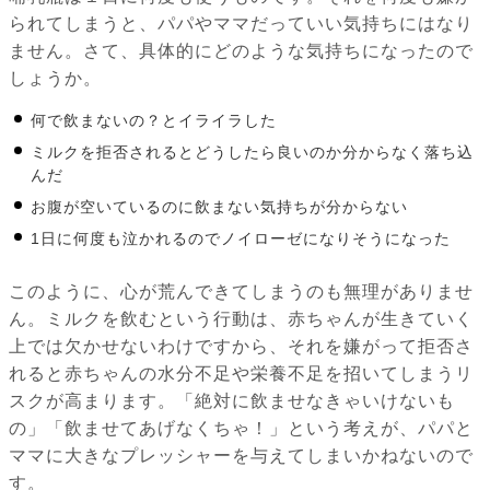
られてしまうと、パパやママだっていい気持ちにはなり
ません。さて、具体的にどのような気持ちになったので
しょうか。
何で飲まないの？とイライラした
ミルクを拒否されるとどうしたら良いのか分からなく落ち込
んだ
お腹が空いているのに飲まない気持ちが分からない
1日に何度も泣かれるのでノイローゼになりそうになった
このように、心が荒んできてしまうのも無理がありませ
ん。ミルクを飲むという行動は、赤ちゃんが生きていく
上では欠かせないわけですから、それを嫌がって拒否さ
れると赤ちゃんの水分不足や栄養不足を招いてしまうリ
スクが高まります。「絶対に飲ませなきゃいけないも
の」「飲ませてあげなくちゃ！」という考えが、パパと
ママに大きなプレッシャーを与えてしまいかねないので
す。