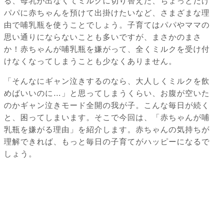
る、母乳が出なくてミルクに切り替えた、ちょっとだけ
パパに赤ちゃんを預けて出掛けたいなど、さまざまな理
由で哺乳瓶を使うことでしょう。子育てはパパやママの
思い通りにならないことも多いですが、まさかのまさ
か！赤ちゃんが哺乳瓶を嫌がって、全くミルクを受け付
けなくなってしまうことも少なくありません。
「そんなにギャン泣きするのなら、大人しくミルクを飲
めばいいのに…」と思ってしまうくらい、お腹が空いた
のかギャン泣きモード全開の我が子。こんな毎日が続く
と、困ってしまいます。そこで今回は、「赤ちゃんが哺
乳瓶を嫌がる理由」を紹介します。赤ちゃんの気持ちが
理解できれば、もっと毎日の子育てがハッピーになるで
しょう。