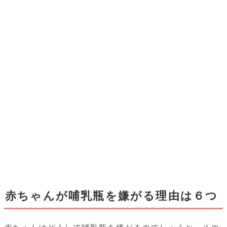
赤ちゃんが哺乳瓶を嫌がる理由は６つ