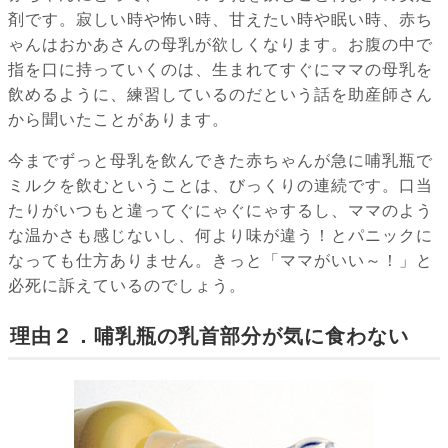
剤です。寂しい時や怖い時、甘えたい時や眠い時、赤ち
ゃんはおかあさんの母乳が欲しくなります。お腹の中で
指を口に持っていくのは、生まれてすぐにママの母乳を
飲めるように、練習しているのだという話を助産師さん
から聞いたことがあります。
今までずっと母乳を飲んできた赤ちゃんが急に哺乳瓶で
ミルクを飲むということは、びっくりの連続です。口当
たりがいつもと違ってぐにゃぐにゃするし、ママのよう
な温かさも感じないし、何より味が違う！とパニックに
なっても仕方ありません。きっと「ママがいい～！」と
必死に訴えているのでしょう。
理由２．哺乳瓶の乳首部分が気に食わない