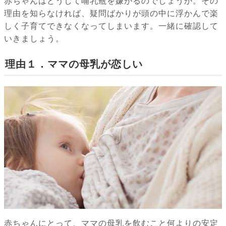
赤ちゃんはどうして哺乳瓶を嫌がるのでしょうか。その
理由を知らなければ、疑問ばかりが頭の中に浮かんで楽
しく子育てできなくなってしまいます。一緒に確認して
いきましょう。
理由１．ママの母乳が恋しい
赤ちゃんにとって、ママの母乳を飲むこと何よりの安定