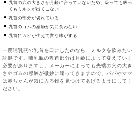
乳首の穴の大きさが月齢に合っていないため、吸っても吸っ
てもミルクが出てこない
乳首の部分が切れている
乳首のゴムの感触が気に食わない
乳首にカビが生えて変な味がする
一度哺乳瓶の乳首を口にしたのなら、ミルクを飲みたい
証拠です。哺乳瓶の乳首部分は月齢によって変えていく
必要がありますし、メーカーによっても先端の穴の大き
さやゴムの感触が微妙に違ってきますので、パパやママ
は赤ちゃんが気に入る物を見つけてあげるようにしてく
ださい。