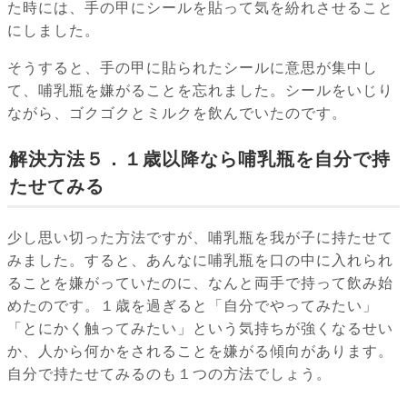
た時には、手の甲にシールを貼って気を紛れさせること
にしました。
そうすると、手の甲に貼られたシールに意思が集中し
て、哺乳瓶を嫌がることを忘れました。シールをいじり
ながら、ゴクゴクとミルクを飲んでいたのです。
解決方法５．１歳以降なら哺乳瓶を自分で持
たせてみる
少し思い切った方法ですが、哺乳瓶を我が子に持たせて
みました。すると、あんなに哺乳瓶を口の中に入れられ
ることを嫌がっていたのに、なんと両手で持って飲み始
めたのです。１歳を過ぎると「自分でやってみたい」
「とにかく触ってみたい」という気持ちが強くなるせい
か、人から何かをされることを嫌がる傾向があります。
自分で持たせてみるのも１つの方法でしょう。