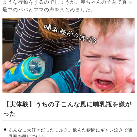
ような行動をするのでしょうか。赤ちゃんの子育て真っ
最中のパパとママの声をまとめました。
【実体験】うちの子こんな風に哺乳瓶を嫌が
った
あんなに大好きだったミルク。飲んだ瞬間にギャン泣きで哺
乳瓶を投げつけた