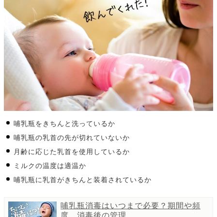
哺乳瓶をきちんと洗っているか
哺乳瓶の乳首の先が切れていないか
月齢に応じた乳首を使用しているか
ミルクの温度は適温か
哺乳瓶に乳首がきちんと装着されているか
哺乳瓶消毒はいつまで必要？期間や頻
度、消毒後の管理