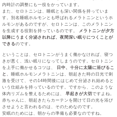
内時計の調整にも一役をかっています。
また、セロトニンは、睡眠とも深い関係を持っていま
す。別名睡眠ホルモンとも呼ばれるメラトニンというホ
ルモンがあるのですが、セロトニンは、このメラトニン
を生成する役割を持っているのです。
メラトニンが夕方
以降にうまく分泌されれば、夜間深い眠りにつくことが
できる
のです。
ということは、セロトニンがうまく働かなければ、寝つ
きが悪く、浅い眠りになってしまうのです。セロトニン
を上手に働かせるコツは、
日中、十分に太陽に浴びるこ
と
。睡眠ホルモンメラトニンは、朝起きた時の日光で刺
激を受けて、その14時間後にはじめて分泌され始めると
いう仕組みを持っているのです。ですから、このような
体内リズムを整えるためには、
早起きが大切
ですよね。
赤ちゃんに、朝起きたらカーテンを開けて日の光を浴び
させようと言われるのは、そのためなのです。
安眠のためには、朝からの準備も必要なのですね。