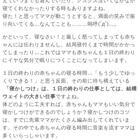
えていつまでも遊んでいたり、グズグズ泣いてなかなか
寝てくれなかったりする時もありますよね。
寝た！と思ってママが動こうとすると、満面の笑みで振
り向いてくる…なんてことも………嗚呼(´д`)…。
かといって、寝なさい！と厳しく怒ってしまっても赤ち
ゃんには伝わりませんし、結局寝付くまで時間がかかっ
てしまったり…これではママも赤ちゃんも１日の終わり
にイヤな気分で眠りにつくことになってしまいます。
１日の終わりの赤ちゃんの寝る時間…「もう少しでゆっ
くりできる！」と思う反面、その前に待ち構えている
「寝かしつけ」は、１日の終わりの仕事としては、結構
ウェイトの大きい仕事
ですよね。
体どのように工夫すれば、赤ちゃんもママもいい気分で
寝かしつけができるのでしょうか？寝かしつけのコツ
は、すでに先輩ママがたくさん編み出してくれていま
す。その中でも赤ちゃんの寝る時間に音楽を流すママは
多くいらっしゃいます。