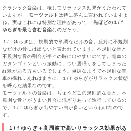
クラシック音楽は、概してリラックス効果がうたわれて
いますが、
モーツァルト
は特に盛んに言われていますよ
ね。実はこれには特別な理由があって、
先ほどの１/ｆ
ゆらぎを最も含む音楽
なのだそう。
１/ｆゆらぎは、規則的で単調なだけの音、反対に不規則
なだけの音には出ないと言われています。不規則な音と
不規則な音の割合が半々の時に出やすいのです。電車の
ガタンゴトンという振動に、つい居眠りをしてしまった
経験がある方もいるでしょう。単調なようで不規則な電
車の揺れ…あれはまさに、１/ｆゆらぎがリラックス状態
を呼んだ結果なのです。
モーツァルトの音楽は、ちょうどこの規則的な音と、不
規則な音とがうまい具合に混ざりあって進行しているの
で、１/ｆゆらぎが出やすい曲が多いというわけなので
す。
１/ｆゆらぎ＋高周波で高いリラックス効果があ