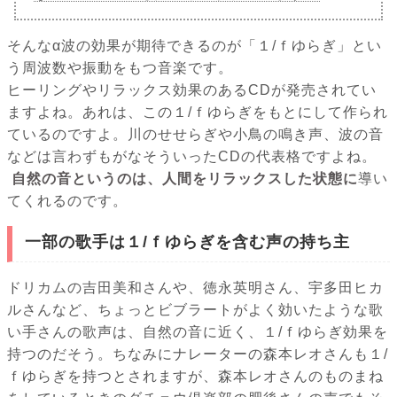
そんなα波の効果が期待できるのが「１/ｆゆらぎ」とい
う周波数や振動をもつ音楽です。
ヒーリングやリラックス効果のあるCDが発売されてい
ますよね。あれは、この１/ｆゆらぎをもとにして作られ
ているのですよ。川のせせらぎや小鳥の鳴き声、波の音
などは言わずもがなそういったCDの代表格ですよね。
自然の音というのは、人間をリラックスした状態に
導い
てくれるのです。
一部の歌手は１/ｆゆらぎを含む声の持ち主
ドリカムの吉田美和さんや、徳永英明さん、宇多田ヒカ
ルさんなど、ちょっとビブラートがよく効いたような歌
い手さんの歌声は、自然の音に近く、１/ｆゆらぎ効果を
持つのだそう。ちなみにナレーターの森本レオさんも１/
ｆゆらぎを持つとされますが、森本レオさんのものまね