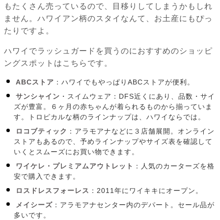
もたくさん売っているので、目移りしてしまうかもしれ
ません。ハワイアン柄のスタイなんて、お土産にもぴっ
たりですよ。
ハワイでラッシュガードを買うのにおすすめのショッピ
ングスポットはこちらです。
ABCストア
：ハワイでもやっぱりABCストアが便利。
サンシャイン
・スイムウェア：DFS近くにあり、品数・サイ
ズが豊富。６ヶ月の赤ちゃんが着られるものから揃っていま
す。トロピカルな柄のラインナップは、ハワイならでは。
ロコブティック
：アラモアナなどに３店舗展開。オンライン
ストアもあるので、予めラインナップやサイズ表を確認して
いくとスムーズにお買い物できます。
ワイケレ・プレミアムアウトレット
：人気のカーターズを格
安で購入できます。
ロスドレスフォーレス
：2011年にワイキキにオープン。
メイシーズ
：アラモアナセンター内のデパート。セール品が
多いです。