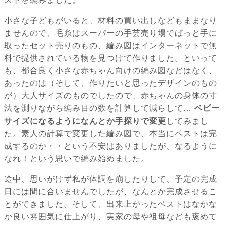
小さな子どもがいると、材料の買い出しなどもままなり
ませんので、毛糸はスーパーの手芸売り場でぱっと手に
取ったセット売りのもの、編み図はインターネットで無
料で提供されている物を見つけて作りました。といって
も、都合良く小さな赤ちゃん向けの編み図などはなく、
あったのは（そして、作りたいと思ったデザインのもの
が）大人サイズのものでしたので、赤ちゃんの身体の寸
法を測りながら編み目の数を計算して減らして…
ベビー
サイズになるようになんとか手探りで変更
してみまし
た。素人の計算で変更した編み図で、本当にベストは完
成するのか・・という不安はありましたが、なるように
なれ！という思いで編み始めました。
途中、思いがけず私が体調を崩したりして、予定の完成
日には間に合いませんでしたが、なんとか完成させるこ
とができました。そして、出来上がったベストはなかな
か良い雰囲気に仕上がり、実家の母や祖母なども褒めて