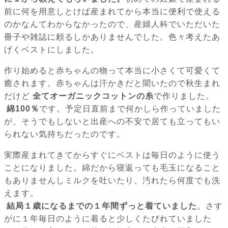
前に何を用意しとけば産まれてから本当に便利で使える
のかなんてわからなかったので、産婦人科でいただいた
冊子や雑誌に頼るしかありませんでした。色々考えたあ
げくベストにしました。
作り始めると赤ちゃんの物って本当に小さくて可愛くて
癒されます。赤ちゃんは汗かきだと聞いたので秋生まれ
だけど
全てオーガニックコットンの糸
で作りました。
綿100％
です。予定日直前まで何かしら作っていました
が、そうでもしないと出産への不安で居ても立ってもい
られない気持ちだったのです。
実際産まれてきてからすぐにベストは毎日のように使う
ことになりました。綿だから寝返っても毛玉になること
もありませんしミルクを吐いたり、汚れたら何度でも洗
えます。
結局１歳になるまでの１年間ずっと着ていました
。さす
がに１年毎日のように着ると少しくたびれていました