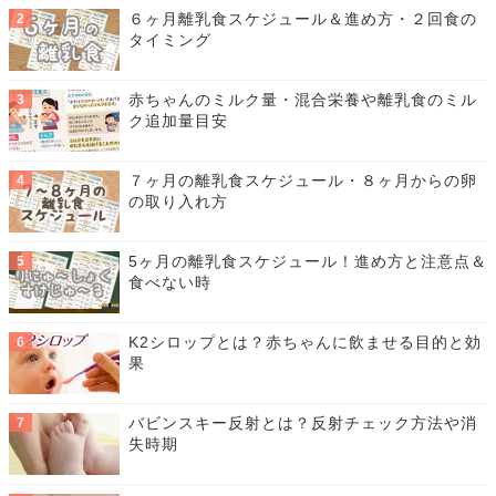
６ヶ月離乳食スケジュール＆進め方・２回食の
タイミング
赤ちゃんのミルク量・混合栄養や離乳食のミル
ク追加量目安
７ヶ月の離乳食スケジュール・８ヶ月からの卵
の取り入れ方
5ヶ月の離乳食スケジュール！進め方と注意点＆
食べない時
K2シロップとは？赤ちゃんに飲ませる目的と効
果
バビンスキー反射とは？反射チェック方法や消
失時期