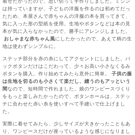
着せたかったので、思い切って手作りしました。ミシン
は持っていますが、子どもの洋服を作るのは初めてだっ
たため、本屋さんで赤ちゃんの洋服の本を買ってきて、
気に入った形の型紙を使用。生地やボタンなどは本の見
本が気に入らなかったので、勝手にアレンジしました。
おしゃまな赤ちゃん風
にしたかったので、あえて柄の生
地は使わずシンプルに。
ステッチ部分を赤の糸にしてアクセントにしました。バ
ックボタンだけはこだわって、少々お高い小さなくるみ
ボタンを購入。作り始めてみたら意外に簡単。
子供の服
は生地を切るのも小さくて楽だし、縫うのもアッという
間
なので、短時間で作れました。娘のワンピースづくり
をもっと楽しみたかったので、ボタンホールは、ステッ
チに合わせた赤い糸を使いすべて手縫いで仕上げまし
た。
実際に着せてみたら、少しサイズが大きかったこともあ
り、ワンピースだけが座っているような感じになりまし