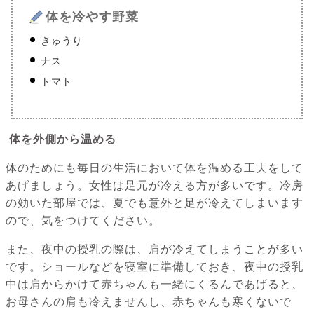
体を冷やす野菜
きゅうり
ナス
トマト
体を外側から温める
体のためにも毎日の生活において体を温める工夫をして
あげましょう。女性は足元が冷える方が多いです。冷房
の効いた部屋では、夏でも意外と足が冷えてしまいます
ので、気をつけてください。
また、夜中の授乳の際は、肩が冷えてしまうことが多い
です。ショールなどを寝室に準備しておき、夜中の授乳
中は肩からかけて赤ちゃんも一緒にくるんであげると、
お母さんの肩も冷えませんし、赤ちゃんも寒くないで