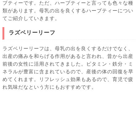
ブティーです。ただ、ハーブティーと言っても色々な種
類があります。母乳の出を良くするハーブティーについ
てご紹介していきます。
ラズベリーリーフ
ラズベリーリーフは、母乳の出を良くするだけでなく、
出産の痛みを和らげる作用があると言われ、昔から出産
前後の女性に活用されてきました。ビタミン・鉄分・ミ
ネラルが豊富に含まれているので、産後の体の回復を早
めてくれます。リフレッシュ効果もあるので、育児で疲
れ気味だなという方にもおすすめです。