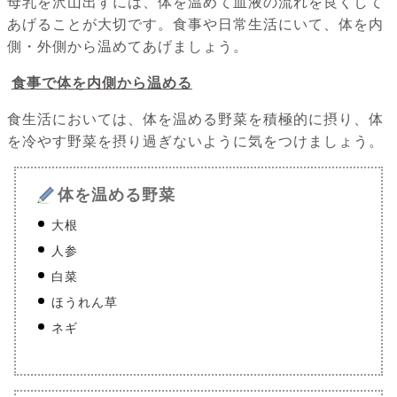
母乳を沢山出すには、体を温めて血液の流れを良くして
あげることが大切です。食事や日常生活にいて、体を内
側・外側から温めてあげましょう。
食事で体を内側から温める
食生活においては、体を温める野菜を積極的に摂り、体
を冷やす野菜を摂り過ぎないように気をつけましょう。
体を温める野菜
大根
人参
白菜
ほうれん草
ネギ