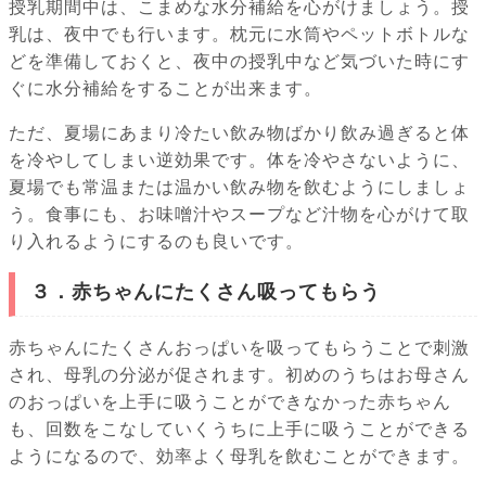
授乳期間中は、こまめな水分補給を心がけましょう。授
乳は、夜中でも行います。枕元に水筒やペットボトルな
どを準備しておくと、夜中の授乳中など気づいた時にす
ぐに水分補給をすることが出来ます。
ただ、夏場にあまり冷たい飲み物ばかり飲み過ぎると体
を冷やしてしまい逆効果です。体を冷やさないように、
夏場でも常温または温かい飲み物を飲むようにしましょ
う。食事にも、お味噌汁やスープなど汁物を心がけて取
り入れるようにするのも良いです。
３．赤ちゃんにたくさん吸ってもらう
赤ちゃんにたくさんおっぱいを吸ってもらうことで刺激
され、母乳の分泌が促されます。初めのうちはお母さん
のおっぱいを上手に吸うことができなかった赤ちゃん
も、回数をこなしていくうちに上手に吸うことができる
ようになるので、効率よく母乳を飲むことができます。