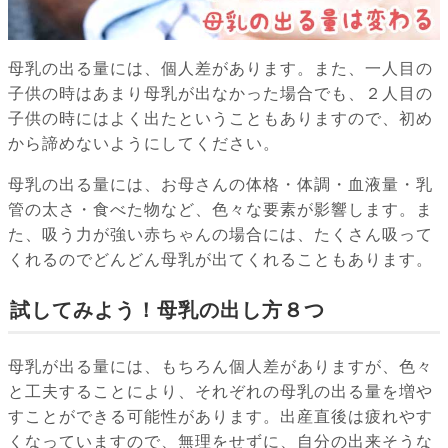
母乳の出る量には、個人差があります。また、一人目の
子供の時はあまり母乳が出なかった場合でも、２人目の
子供の時にはよく出たということもありますので、初め
から諦めないようにしてください。
母乳の出る量には、お母さんの体格・体調・血液量・乳
管の太さ・食べた物など、色々な要素が影響します。ま
た、吸う力が強い赤ちゃんの場合には、たくさん吸って
くれるのでどんどん母乳が出てくれることもあります。
試してみよう！母乳の出し方８つ
母乳が出る量には、もちろん個人差がありますが、色々
と工夫することにより、それぞれの母乳の出る量を増や
すことができる可能性があります。出産直後は疲れやす
くなっていますので、無理をせずに、自分の出来そうな