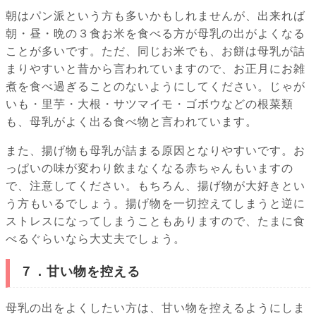
朝はパン派という方も多いかもしれませんが、出来れば
朝・昼・晩の３食お米を食べる方が母乳の出がよくなる
ことが多いです。ただ、同じお米でも、お餅は母乳が詰
まりやすいと昔から言われていますので、お正月にお雑
煮を食べ過ぎることのないようにしてください。じゃが
いも・里芋・大根・サツマイモ・ゴボウなどの根菜類
も、母乳がよく出る食べ物と言われています。
また、揚げ物も母乳が詰まる原因となりやすいです。お
っぱいの味が変わり飲まなくなる赤ちゃんもいますの
で、注意してください。もちろん、揚げ物が大好きとい
う方もいるでしょう。揚げ物を一切控えてしまうと逆に
ストレスになってしまうこともありますので、たまに食
べるぐらいなら大丈夫でしょう。
７．甘い物を控える
母乳の出をよくしたい方は、甘い物を控えるようにしま