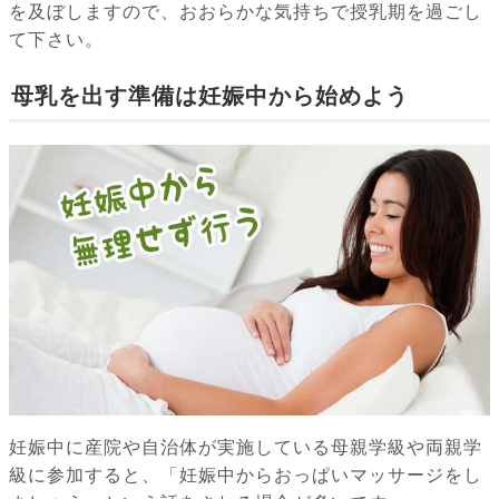
を及ぼしますので、おおらかな気持ちで授乳期を過ごし
て下さい。
母乳を出す準備は妊娠中から始めよう
妊娠中に産院や自治体が実施している母親学級や両親学
級に参加すると、「妊娠中からおっぱいマッサージをし