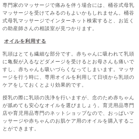
専門家のマッサージで痛みを伴う場合には、桶谷式母乳
マッサージを受けてみるのもよいかもしれません。桶谷
式母乳マッサージでインターネット検索すると、お近く
の助産師さんの相談室が見つかります。
オイルを利用する
乳頭はとても繊細な部分です。赤ちゃんに吸われて乳頭
に亀裂が入るなどダメージを受けるとお母さんも痛いで
すし、赤ちゃんも吸いづらくなってしまいます。マッサ
ージを行う時に、専用オイルを利用して日頃から乳頭の
ケアをしておくとより効果的です。
授乳の際に乳頭の洗浄を行いますが、念のため赤ちゃん
が舐めても安心なオイルを選びましょう。育児用品専門
店や育児用品専門のネットショップなので、おっぱいマ
ッサージや赤ちゃんのお肌ケア用のオイルを購入するこ
とができます。